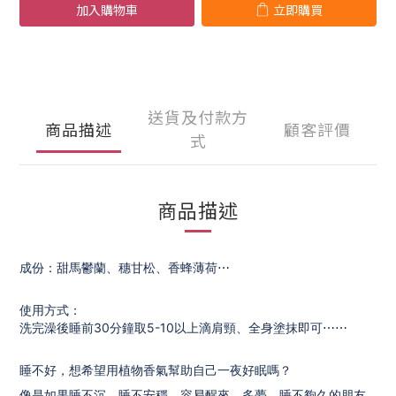
加入購物車
立即購買
送貨及付款方
商品描述
顧客評價
式
商品描述
成份：甜馬鬱蘭、穗甘松、香蜂薄荷⋯
使用方式：
洗完澡後睡前30分鐘取5-10以上滴肩頸、全身塗抹即可⋯⋯
睡不好，想希望用植物香氣幫助自己一夜好眠嗎？
像是如果睡不沉、睡不安穩、容易醒來、多夢、睡不夠久的朋友