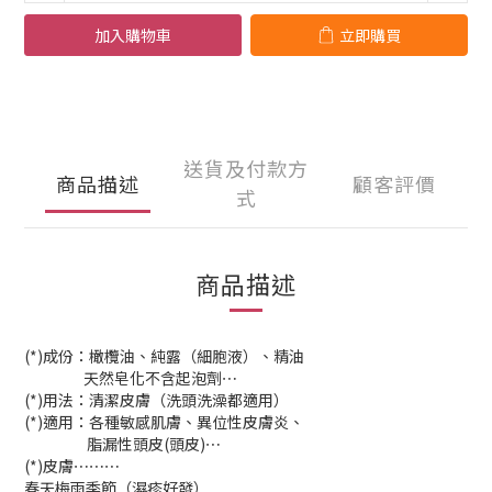
加入購物車
立即購買
送貨及付款方
商品描述
顧客評價
式
商品描述
(*)成份：橄欖油、純露（細胞液）、精油
天然皂化不含起泡劑⋯
(*)用法：清潔皮膚（洗頭洗澡都適用）
(*)適用：各種敏感肌膚、異位性皮膚炎、
脂漏性頭皮(頭皮)⋯
(*)皮膚⋯⋯⋯
春天梅雨季節（濕疹好發）