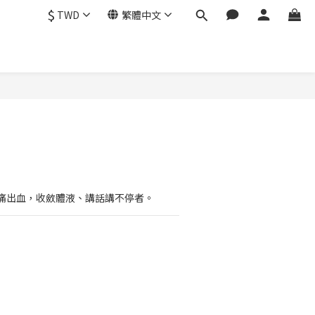
$
TWD
繁體中文
立即購買
痛出血，收斂體液、講話講不停者。