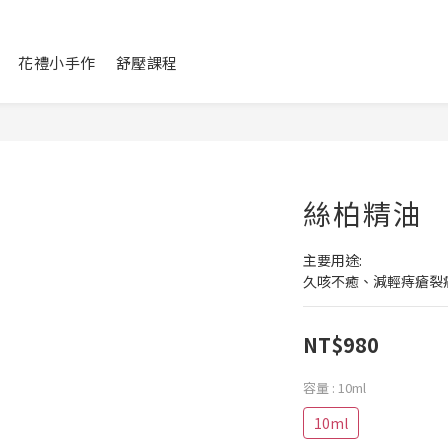
花禮小手作
舒壓課程
絲柏精油
主要用途:
久咳不癒、減輕痔瘡裂
NT$980
容量
: 10ml
10ml